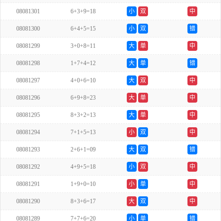
08081301
6+3+9=18
小
双
中
08081300
6+4+5=15
小
双
错
08081299
3+0+8=11
大
单
中
08081298
1+7+4=12
大
单
错
08081297
4+0+6=10
大
双
中
08081296
6+9+8=23
大
单
中
08081295
8+3+2=13
大
单
中
08081294
7+1+5=13
小
双
中
08081293
2+6+1=09
大
双
错
08081292
4+9+5=18
小
双
中
08081291
1+9+0=10
小
单
中
08081290
8+3+6=17
大
双
中
08081289
7+7+6=20
小
单
错