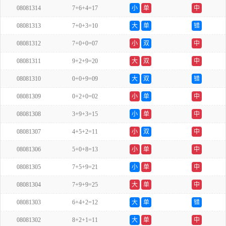
08081314
7+6+4=17
小
单
中
08081313
7+0+3=10
大
单
错
08081312
7+0+0=07
小
双
中
08081311
9+2+9=20
大
双
中
08081310
0+0+9=09
大
双
错
08081309
0+2+0=02
小
单
中
08081308
3+9+3=15
小
单
中
08081307
4+5+2=11
小
双
中
08081306
5+0+8=13
小
单
中
08081305
7+5+9=21
小
单
中
08081304
7+9+9=25
大
单
中
08081303
6+4+2=12
大
单
错
08081302
8+2+1=11
大
单
中