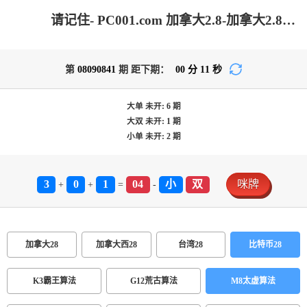
请记住- PC001.com 加拿大2.8-加拿大2.8在线预测|加拿大2.8 PC查询结果预测|加拿大2.8在线|加拿大2.8结果分析_极致火热优质的免费预测网站!
第
08090841
期 距下期：
00
分
11
秒
大单
未开:
6
期
大双
未开:
1
期
小单
未开:
2
期
3
0
1
04
小
双
咪牌
+
+
=
-
加拿大28
加拿大西28
台湾28
比特币28
K3霸王算法
G12荒古算法
M8太虚算法