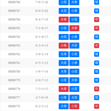
08090788
7+8+5=20
小双
大单
错
08090787
0+0+2=02
大双
小单
错
08090786
8+4+7=19
大单
小双
中
08090785
7+1+9=17
小双
大单
中
08090784
8+1+8=17
大双
小单
错
08090783
6+3+4=13
小单
大双
中
08090782
3+9+2=14
大单
小双
错
08090781
6+5+1=12
大双
小单
错
08090780
1+8+7=16
大单
小双
错
08090779
4+0+7=11
小双
大单
错
08090778
7+5+3=15
大单
小双
中
08090777
3+7+9=19
小单
大双
错
08090776
8+2+2=12
大单
小双
中