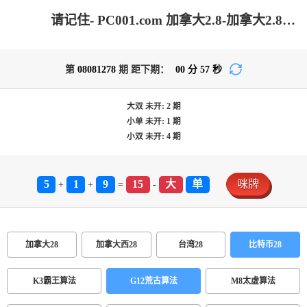
请记住- PC001.com 加拿大2.8-加拿大2.8在线预测|加拿大2.8 PC查询结果预测|加拿大2.8在线|加拿大2.8结果分析_极致火热优质的免费预测网站!
第
08081278
期 距下期：
00
分
57
秒
大双
未开:
2
期
小单
未开:
1
期
小双
未开:
4
期
5
1
9
15
大
单
咪牌
+
+
=
-
加拿大28
加拿大西28
台湾28
比特币28
K3霸王算法
G12荒古算法
M8太虚算法