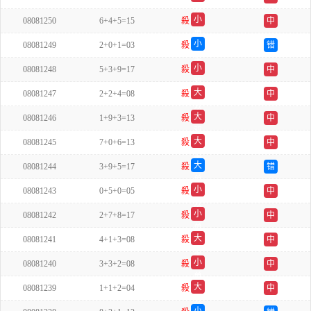
双
小
08081250
6+4+5=15
殺
中
单
小
08081249
2+0+1=03
殺
错
单
小
08081248
5+3+9=17
殺
中
双
大
08081247
2+2+4=08
殺
中
双
大
08081246
1+9+3=13
殺
中
双
大
08081245
7+0+6=13
殺
中
单
大
08081244
3+9+5=17
殺
错
单
小
08081243
0+5+0=05
殺
中
双
小
08081242
2+7+8=17
殺
中
单
大
08081241
4+1+3=08
殺
中
单
小
08081240
3+3+2=08
殺
中
单
大
08081239
1+1+2=04
殺
中
双