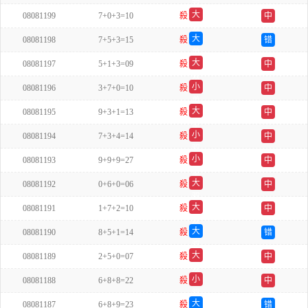
双
大
08081199
7+0+3=10
殺
中
双
大
08081198
7+5+3=15
殺
错
单
大
08081197
5+1+3=09
殺
中
双
小
08081196
3+7+0=10
殺
中
单
大
08081195
9+3+1=13
殺
中
单
小
08081194
7+3+4=14
殺
中
双
小
08081193
9+9+9=27
殺
中
单
大
08081192
0+6+0=06
殺
中
双
大
08081191
1+7+2=10
殺
中
双
大
08081190
8+5+1=14
殺
错
双
大
08081189
2+5+0=07
殺
中
双
小
08081188
6+8+8=22
殺
中
双
大
08081187
6+8+9=23
殺
错