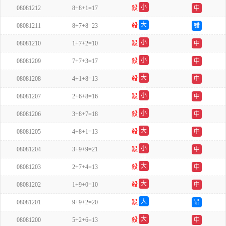
小
08081212
8+8+1=17
殺
中
单
大
08081211
8+7+8=23
殺
错
单
小
08081210
1+7+2=10
殺
中
单
小
08081209
7+7+3=17
殺
中
双
大
08081208
4+1+8=13
殺
中
双
小
08081207
2+6+8=16
殺
中
单
小
08081206
3+8+7=18
殺
中
单
大
08081205
4+8+1=13
殺
中
单
小
08081204
3+9+9=21
殺
中
双
大
08081203
2+7+4=13
殺
中
双
大
08081202
1+9+0=10
殺
中
单
大
08081201
9+9+2=20
殺
错
双
大
08081200
5+2+6=13
殺
中