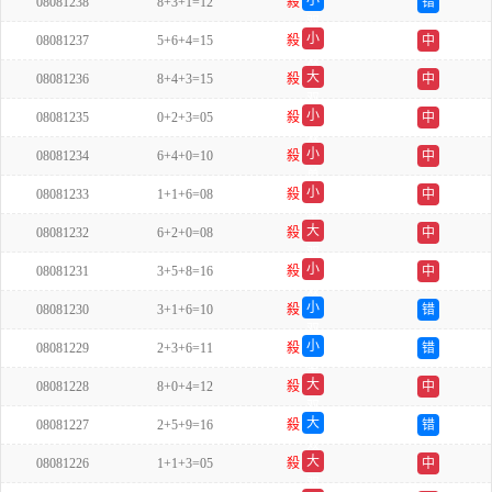
小
08081238
8+3+1=12
殺
错
双
小
08081237
5+6+4=15
殺
中
双
大
08081236
8+4+3=15
殺
中
双
小
08081235
0+2+3=05
殺
中
双
小
08081234
6+4+0=10
殺
中
单
小
08081233
1+1+6=08
殺
中
单
大
08081232
6+2+0=08
殺
中
双
小
08081231
3+5+8=16
殺
中
双
小
08081230
3+1+6=10
殺
错
双
小
08081229
2+3+6=11
殺
错
单
大
08081228
8+0+4=12
殺
中
双
大
08081227
2+5+9=16
殺
错
双
大
08081226
1+1+3=05
殺
中
双