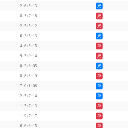
2+6+5=13
双
8+3+7=18
双
2+5+5=12
双
6+2+5=13
双
4+6+5=15
单
9+5+0=14
双
0+2+3=05
双
8+8+3=19
单
7+0+1=08
单
2+5+7=14
单
1+5+7=13
单
1+9+7=17
单
6+6+3=15
单