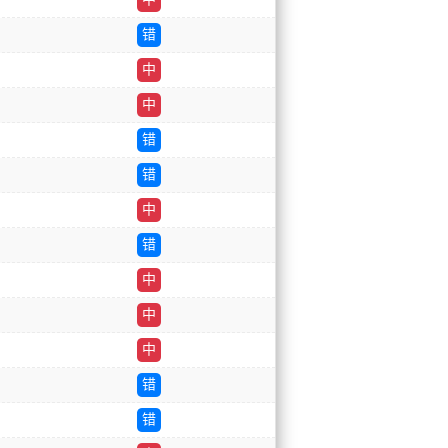
错
中
中
错
错
中
错
中
中
中
错
错