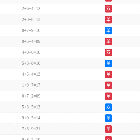
2+6+4=12
双
2+3+8=13
单
0+7+9=16
单
0+5+4=09
单
4+0+6=10
双
5+3+8=16
单
4+5+4=13
单
1+9+7=17
单
0+7+2=09
单
5+3+5=13
双
9+0+5=14
单
7+5+9=21
单
0+8+2=10
双