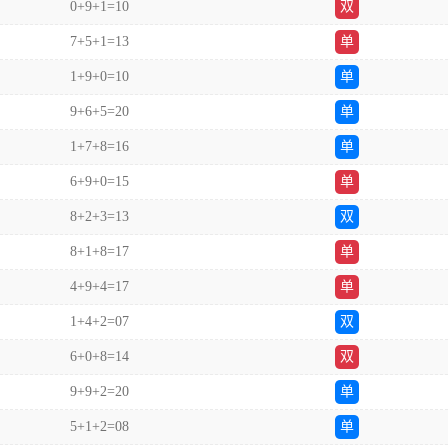
0+9+1=10
双
7+5+1=13
单
1+9+0=10
单
9+6+5=20
单
1+7+8=16
单
6+9+0=15
单
8+2+3=13
双
8+1+8=17
单
4+9+4=17
单
1+4+2=07
双
6+0+8=14
双
9+9+2=20
单
5+1+2=08
单