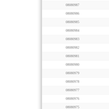
08080987
08080986
08080985
08080984
08080983
08080982
08080981
08080980
08080979
08080978
08080977
08080976
08080975