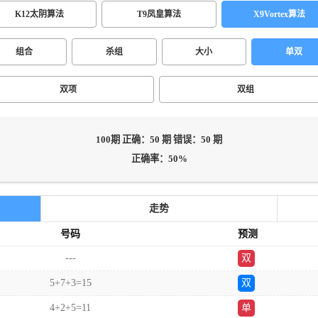
K12太阴算法
T9凤皇算法
X9Vortex算法
组合
杀组
大小
单双
双项
双组
100期 正确：50 期 错误：50 期
正确率：50%
走势
号码
预测
---
双
5+7+3=15
双
4+2+5=11
单