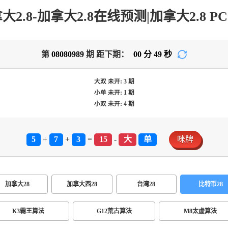
第
08080989
期 距下期：
00
分
49
秒
大双
未开:
3
期
小单
未开:
1
期
小双
未开:
4
期
5
+
7
+
3
=
15
-
大
单
咪牌
加拿大28
加拿大西28
台湾28
比特币28
K3霸王算法
G12荒古算法
M8太虚算法