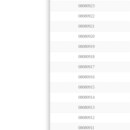
08080923
08080922
08080921
08080920
08080919
08080918
08080917
08080916
08080915
08080914
08080913
08080912
08080911