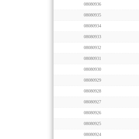
08080936
08080935
08080934
08080933
08080932
08080931
08080930
08080929
08080928
08080927
08080926
08080925
08080924