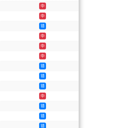
中
中
错
中
中
中
错
错
错
中
错
错
错