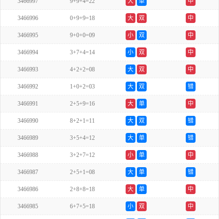
3466997
9+9+4=22
大
单
中
3466996
0+9+9=18
大
双
中
3466995
9+0+0=09
小
双
中
3466994
3+7+4=14
小
双
中
3466993
4+2+2=08
大
双
中
3466992
1+0+2=03
大
双
错
3466991
2+5+9=16
大
单
中
3466990
8+2+1=11
大
双
错
3466989
3+5+4=12
大
单
错
3466988
3+2+7=12
小
单
中
3466987
2+5+1=08
大
单
错
3466986
2+8+8=18
大
单
中
3466985
6+7+5=18
小
双
中