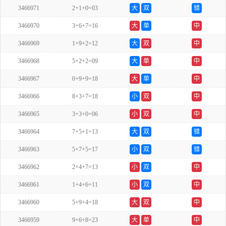
3466971
2+1+0=03
大
双
错
3466970
3+6+7=16
大
单
中
3466969
1+9+2=12
大
双
中
3466968
5+2+2=09
大
单
中
3466967
0+9+9=18
大
单
中
3466966
8+3+7=18
小
双
中
3466965
3+3+0=06
小
双
中
3466964
7+5+1=13
大
双
错
3466963
5+7+5=17
小
双
错
3466962
2+4+7=13
小
双
中
3466961
1+4+6=11
小
双
中
3466960
5+9+4=18
大
双
中
3466959
9+6+8=23
大
单
中