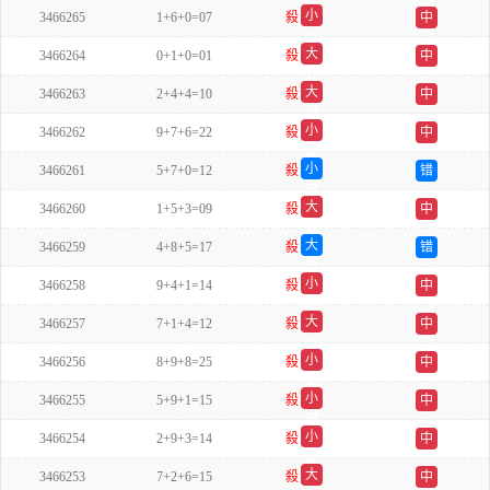
小
3466265
1+6+0=07
殺
中
双
大
3466264
0+1+0=01
殺
中
双
大
3466263
2+4+4=10
殺
中
单
小
3466262
9+7+6=22
殺
中
双
小
3466261
5+7+0=12
殺
错
双
大
3466260
1+5+3=09
殺
中
双
大
3466259
4+8+5=17
殺
错
单
小
3466258
9+4+1=14
殺
中
双
大
3466257
7+1+4=12
殺
中
双
小
3466256
8+9+8=25
殺
中
单
小
3466255
5+9+1=15
殺
中
双
小
3466254
2+9+3=14
殺
中
双
大
3466253
7+2+6=15
殺
中