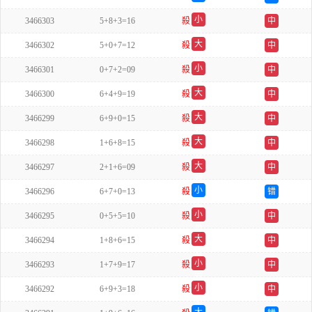
单
小
3466303
5+8+3=16
殺
中
单
大
3466302
5+0+7=12
殺
中
双
小
3466301
0+7+2=09
殺
中
双
大
3466300
6+4+9=19
殺
中
双
大
3466299
6+9+0=15
殺
中
双
大
3466298
1+6+8=15
殺
中
双
大
3466297
2+1+6=09
殺
中
双
小
3466296
6+7+0=13
殺
错
单
小
3466295
0+5+5=10
殺
中
单
大
3466294
1+8+6=15
殺
中
双
小
3466293
1+7+9=17
殺
中
双
小
3466292
6+9+3=18
殺
中
单