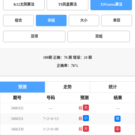
K12太阴算法
T9凤皇算法
X9Vortex算法
组合
杀组
大小
单双
双项
双组
100期 正确：76 期 错误：24 期
正确率：76%
预测
走势
统计
期号
号码
预测
结果
大
3466332
---
殺
---
单
小
3466331
7+2+4=13
殺
错
单
大
3466330
1+2+6=09
殺
中
双