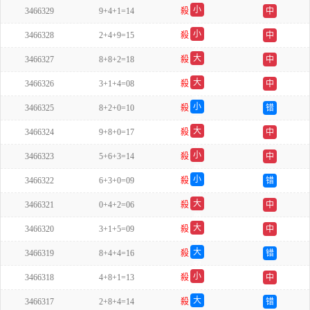
小
3466329
9+4+1=14
殺
中
单
小
3466328
2+4+9=15
殺
中
双
大
3466327
8+8+2=18
殺
中
单
大
3466326
3+1+4=08
殺
中
单
小
3466325
8+2+0=10
殺
错
双
大
3466324
9+8+0=17
殺
中
双
小
3466323
5+6+3=14
殺
中
单
小
3466322
6+3+0=09
殺
错
单
大
3466321
0+4+2=06
殺
中
单
大
3466320
3+1+5=09
殺
中
双
大
3466319
8+4+4=16
殺
错
双
小
3466318
4+8+1=13
殺
中
双
大
3466317
2+8+4=14
殺
错