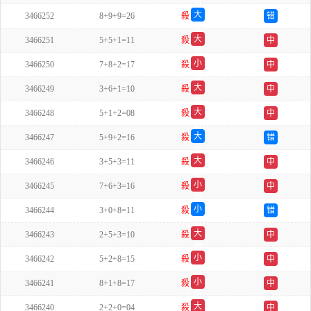
双
大
3466252
8+9+9=26
殺
错
双
大
3466251
5+5+1=11
殺
中
双
小
3466250
7+8+2=17
殺
中
双
大
3466249
3+6+1=10
殺
中
双
大
3466248
5+1+2=08
殺
中
单
大
3466247
5+9+2=16
殺
错
双
大
3466246
3+5+3=11
殺
中
单
小
3466245
7+6+3=16
殺
中
双
小
3466244
3+0+8=11
殺
错
单
大
3466243
2+5+3=10
殺
中
单
小
3466242
5+2+8=15
殺
中
双
小
3466241
8+1+8=17
殺
中
单
大
3466240
2+2+0=04
殺
中