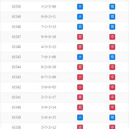
61550
1+2+5=08
大
错
61549
9+0+2=11
大
错
61548
7+1+5=13
双
错
61547
9+9+0=18
双
中
61546
4+3+5=12
双
中
61545
7+0+1=08
大
错
61544
8+2+8=18
双
中
61543
0+7+2=09
小
中
61542
5+0+0=05
小
中
61541
5+7+5=17
单
中
61540
3+9+2=14
双
中
61539
5+6+4=15
小
错
61538
3+7+2=12
双
中