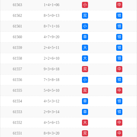
61563
1+4+1=06
小
中
61562
8+5+0=13
双
错
61561
8+7+1=16
小
错
61560
4+7+9=20
单
错
61559
2+4+5=11
大
错
61558
2+2+6=10
大
错
61557
9+3+6=18
双
中
61556
7+3+8=18
小
错
61555
5+0+5=10
双
中
61554
4+5+3=12
单
错
61553
2+9+3=14
单
错
61552
4+5+6=15
大
中
61551
8+9+3=20
双
中