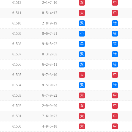
61512
2+1+7=10
双
中
61511
8+5+4=17
大
中
61510
2+8+9=19
双
错
61509
8+6+7=21
小
错
61508
9+8+5=22
单
错
61507
0+3+2=05
双
错
61506
6+2+3=11
双
错
61505
9+7+3=19
大
中
61504
9+5+9=23
双
错
61503
6+7+9=22
大
中
61502
2+9+9=20
双
中
61501
7+6+9=22
大
中
61500
4+9+5=18
大
中