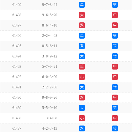
61499
9+7+8=24
单
错
61498
9+6+5=20
大
中
61497
8+6+4=18
双
中
61496
2+2+4=08
单
错
61495
0+5+6=11
双
错
61494
3+0+9=12
大
错
61493
5+7+9=21
单
中
61492
6+0+3=09
小
中
61491
2+2+2=06
大
错
61490
9+8+9=26
双
中
61489
5+5+0=10
大
错
61488
1+3+4=08
小
中
61487
4+2+7=13
双
错