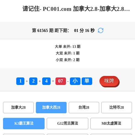
请记住- PC001.com 加拿大2.8-加拿大2.8在线预测|加拿大2.8 PC查询结果预测|加拿大2.8在线|加拿大2.8结果分析_极致火热优质的免费预测网站!
第
61565
期 距下期：
01
分
16
秒
大单
未开:
13
期
大双
未开:
1
期
小双
未开:
2
期
1
2
4
07
小
单
咪牌
+
+
=
-
加拿大28
加拿大西28
台湾28
比特币28
K3霸王算法
G12荒古算法
M8太虚算法