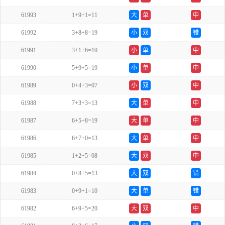
61993
1+9+1=11
大
单
中
61992
3+8+8=19
小
双
错
61991
3+1+6=10
小
单
中
61990
5+9+5=19
小
单
中
61989
0+4+3=07
小
双
中
61988
7+3+3=13
大
单
中
61987
6+5+8=19
大
单
中
61986
6+7+0=13
大
单
中
61985
1+2+5=08
大
双
中
61984
0+8+5=13
大
双
错
61983
0+9+1=10
大
单
错
61982
6+9+5=20
大
双
中