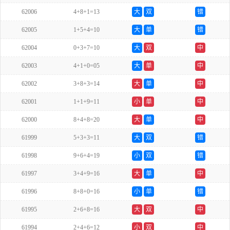
62006
4+8+1=13
大
双
错
62005
1+5+4=10
大
单
错
62004
0+3+7=10
大
双
中
62003
4+1+0=05
大
单
中
62002
3+8+3=14
大
单
中
62001
1+1+9=11
小
单
中
62000
8+4+8=20
大
单
中
61999
5+3+3=11
大
双
错
61998
9+6+4=19
小
双
错
61997
3+4+9=16
大
单
中
61996
8+8+0=16
小
单
错
61995
2+6+8=16
大
双
中
61994
2+4+6=12
小
双
中