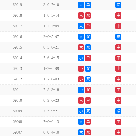
62019
3+0+7=10
大
单
错
62018
1+8+5=14
大
双
中
62017
1+2+2=05
大
单
中
62016
2+0+5=07
大
双
错
62015
8+5+8=21
大
双
中
62014
5+6+4=15
小
单
中
62013
1+2+6=09
小
双
中
62012
1+2+0=03
小
双
中
62011
7+8+3=18
小
双
中
62010
8+9+6=23
大
单
中
62009
7+5+9=21
小
双
错
62008
7+0+6=13
大
单
中
62007
6+0+4=10
大
双
中