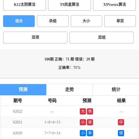
K12太阴算法
T9凤皇算法
X9Vortex算法
组合
杀组
大小
单双
双项
双组
100期 正确：71 期 错误：29 期
正确率：71%
预测
走势
统计
期号
号码
预测
结果
62022
---
大
单
---
62021
1+8+4=13
小
单
中
62020
7+7+0=14
小
单
错