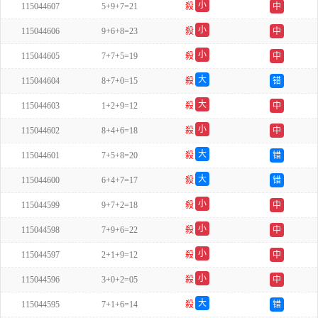
小
115044607
5+9+7=21
殺
中
单
小
115044606
9+6+8=23
殺
中
单
小
115044605
7+7+5=19
殺
中
双
大
115044604
8+7+0=15
殺
错
单
大
115044603
1+2+9=12
殺
中
单
小
115044602
8+4+6=18
殺
中
单
大
115044601
7+5+8=20
殺
错
双
大
115044600
6+4+7=17
殺
错
单
小
115044599
9+7+2=18
殺
中
单
小
115044598
7+9+6=22
殺
中
单
小
115044597
2+1+9=12
殺
中
单
小
115044596
3+0+2=05
殺
中
双
大
115044595
7+1+6=14
殺
错
双