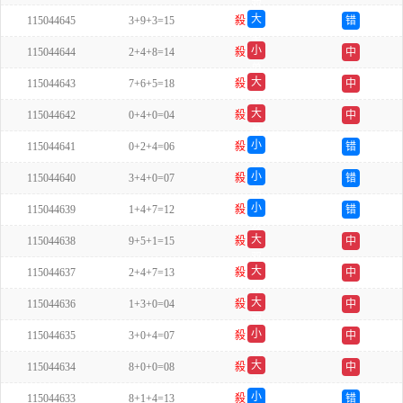
双
大
115044645
3+9+3=15
殺
错
单
小
115044644
2+4+8=14
殺
中
单
大
115044643
7+6+5=18
殺
中
单
大
115044642
0+4+0=04
殺
中
单
小
115044641
0+2+4=06
殺
错
双
小
115044640
3+4+0=07
殺
错
单
小
115044639
1+4+7=12
殺
错
双
大
115044638
9+5+1=15
殺
中
双
大
115044637
2+4+7=13
殺
中
双
大
115044636
1+3+0=04
殺
中
双
小
115044635
3+0+4=07
殺
中
双
大
115044634
8+0+0=08
殺
中
单
小
115044633
8+1+4=13
殺
错