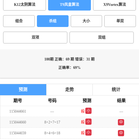
K12太阴算法
T9凤皇算法
X9Vortex算法
组合
杀组
大小
单双
双项
双组
100期 正确：69 期 错误：31 期
正确率：69%
预测
走势
统计
期号
号码
预测
结果
小
115044661
---
殺
---
单
小
115044660
8+2+7=17
殺
中
双
小
115044659
8+4+6=18
殺
中
双