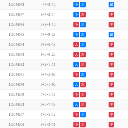
115044678
4+4+8=16
小
单
错
115044677
8+4+2=14
小
双
中
115044676
3+3+4=10
小
单
中
115044675
7+7+9=23
小
双
错
115044674
9+3+6=18
大
单
中
115044673
8+6+6=20
大
双
中
115044672
8+2+1=11
大
单
中
115044671
0+4+5=09
小
双
中
115044670
0+5+1=06
大
双
中
115044669
7+5+1=13
小
单
中
115044668
0+6+7=13
大
单
中
115044667
1+6+5=12
小
单
中
115044666
8+0+3=11
小
单
中