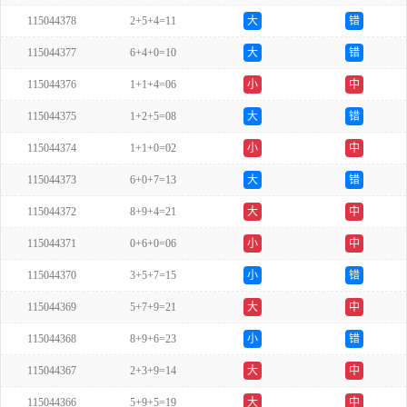
115044378
2+5+4=11
大
错
115044377
6+4+0=10
大
错
115044376
1+1+4=06
小
中
115044375
1+2+5=08
大
错
115044374
1+1+0=02
小
中
115044373
6+0+7=13
大
错
115044372
8+9+4=21
大
中
115044371
0+6+0=06
小
中
115044370
3+5+7=15
小
错
115044369
5+7+9=21
大
中
115044368
8+9+6=23
小
错
115044367
2+3+9=14
大
中
115044366
5+9+5=19
大
中