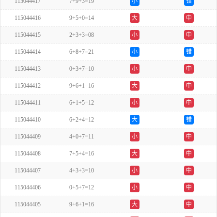
115044417
7+9+3=19
小
错
115044416
9+5+0=14
大
中
115044415
2+3+3=08
小
中
115044414
6+8+7=21
小
错
115044413
0+3+7=10
小
中
115044412
9+6+1=16
大
中
115044411
6+1+5=12
小
中
115044410
6+2+4=12
大
错
115044409
4+0+7=11
小
中
115044408
7+5+4=16
大
中
115044407
4+3+3=10
小
中
115044406
0+5+7=12
小
中
115044405
9+6+1=16
大
中