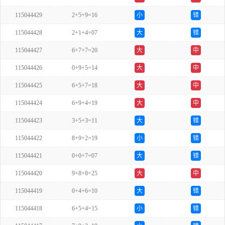
115044429
2+5+9=16
小
错
115044428
2+1+4=07
大
错
115044427
6+7+7=20
大
中
115044426
0+9+5=14
大
中
115044425
6+5+7=18
大
中
115044424
6+9+4=19
大
中
115044423
3+5+3=11
大
错
115044422
8+9+2=19
小
错
115044421
0+0+7=07
大
错
115044420
9+8+8=25
大
中
115044419
0+4+6=10
大
错
115044418
6+5+4=15
小
错