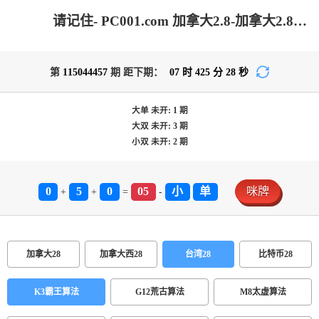
请记住- PC001.com 加拿大2.8-加拿大2.8在线预测|加拿大2.8 PC查询结果预测|加拿大2.8在线|加拿大2.8结果分析_极致火热优质的免费预测网站!
第
115044457
期 距下期：
07
时
425
分
28
秒
大单
未开:
1
期
大双
未开:
3
期
小双
未开:
2
期
0
5
0
05
小
单
咪牌
+
+
=
-
加拿大28
加拿大西28
台湾28
比特币28
K3霸王算法
G12荒古算法
M8太虚算法