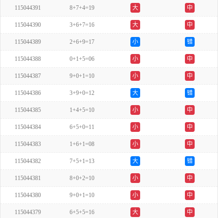
115044391
8+7+4=19
大
中
115044390
3+6+7=16
大
中
115044389
2+6+9=17
小
错
115044388
0+1+5=06
小
中
115044387
9+0+1=10
小
中
115044386
3+9+0=12
大
错
115044385
1+4+5=10
小
中
115044384
6+5+0=11
小
中
115044383
1+6+1=08
小
中
115044382
7+5+1=13
大
错
115044381
8+0+2=10
小
中
115044380
9+0+1=10
小
中
115044379
6+5+5=16
大
中