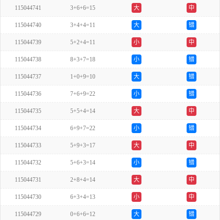
115044741
3+6+6=15
大
中
115044740
3+4+4=11
大
错
115044739
5+2+4=11
小
中
115044738
8+3+7=18
小
错
115044737
1+0+9=10
大
错
115044736
7+6+9=22
小
错
115044735
5+5+4=14
大
中
115044734
6+9+7=22
小
错
115044733
5+9+3=17
大
中
115044732
5+6+3=14
小
错
115044731
2+8+4=14
大
中
115044730
6+3+4=13
小
中
115044729
0+6+6=12
大
错