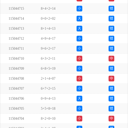
115044715
8+4+2=14
小
错
115044714
0+0+2=02
大
错
115044713
8+1+4=13
大
错
115044712
4+9+4=17
小
错
115044711
9+6+2=17
小
错
115044710
6+3+2=11
小
中
115044709
6+8+5=19
小
错
115044708
2+1+4=07
小
中
115044707
6+7+2=15
小
错
115044706
0+9+4=13
大
错
115044705
5+5+8=18
小
错
115044704
8+2+0=10
小
中