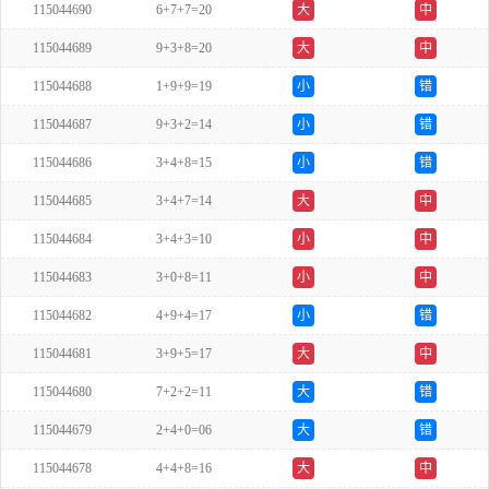
115044690
6+7+7=20
大
中
115044689
9+3+8=20
大
中
115044688
1+9+9=19
小
错
115044687
9+3+2=14
小
错
115044686
3+4+8=15
小
错
115044685
3+4+7=14
大
中
115044684
3+4+3=10
小
中
115044683
3+0+8=11
小
中
115044682
4+9+4=17
小
错
115044681
3+9+5=17
大
中
115044680
7+2+2=11
大
错
115044679
2+4+0=06
大
错
115044678
4+4+8=16
大
中