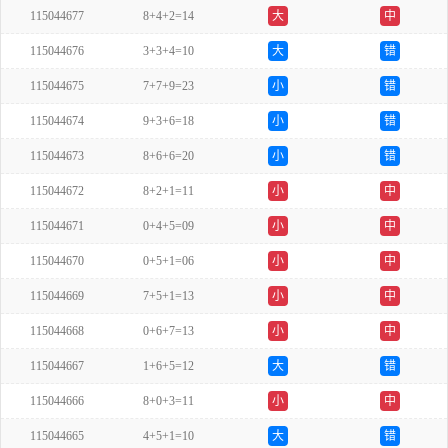
115044677
8+4+2=14
大
中
115044676
3+3+4=10
大
错
115044675
7+7+9=23
小
错
115044674
9+3+6=18
小
错
115044673
8+6+6=20
小
错
115044672
8+2+1=11
小
中
115044671
0+4+5=09
小
中
115044670
0+5+1=06
小
中
115044669
7+5+1=13
小
中
115044668
0+6+7=13
小
中
115044667
1+6+5=12
大
错
115044666
8+0+3=11
小
中
115044665
4+5+1=10
大
错